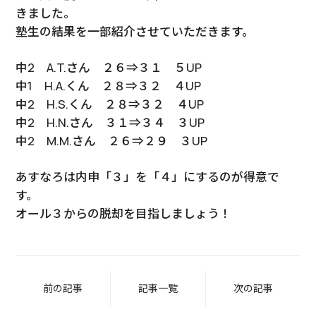
きました。
塾生の結果を一部紹介させていただきます。
中2 A.T.さん ２６⇒３１ ５UP
中1 H.A.くん ２８⇒３２ ４UP
中2 H.S.くん ２８⇒３２ ４UP
中2 H.N.さん ３１⇒３４ ３UP
中2 M.M.さん ２６⇒２９ ３UP
あすなろは内申「３」を「４」にするのが得意で
す。
オール３からの脱却を目指しましょう！
前の記事
記事一覧
次の記事