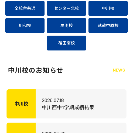
全校舎共通
センター北校
中川校
川和校
早渕校
武蔵中原校
荏田南校
中川校のお知らせ
NEWS
2026.07.18
中川校
中川西中1学期成績結果