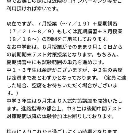
車でお越しの際には近隣のコインパーキング等をご
利用頂ければ幸いです。
現在ですが、７月授業（～７／１９）＋夏期講習
（７／２１～８／９）もしくは夏期講習＋８月授業
（８／１８～）の期間をご用意しております。
なお中学部は、８月授業がそのまま９月１０日から
の前期期末テスト対策授業となります。もちろん、
夏期講習中にも試験範囲の単元を進めます。
中１・３年生は余席がございますが、中２生の余席
は定員まであとわずかとなっております。（定員に達
した場合、空席をお待ちいただく場合がございま
す。）
中学３年生は９月末より入試対策講座を開始いたし
ます。進路指導の都合上、中３生は後期中間テスト
対策期間以降の体験参加はお断りしております。
梅雨に入りこれから過ごしにくい時期となります