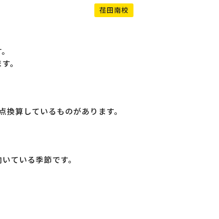
荏田南校
す。
ます。
満点換算しているものがあります。
向いている季節です。