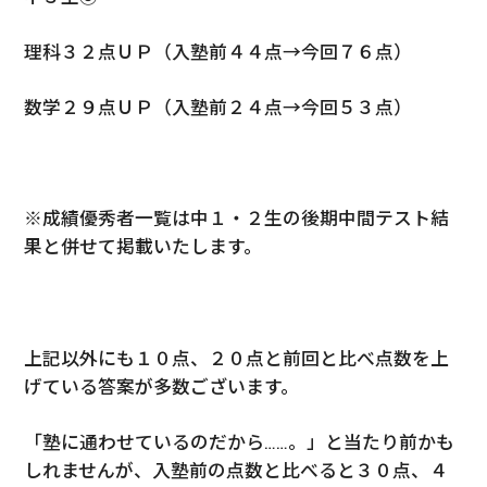
理科３２点ＵＰ（入塾前４４点→今回７６点）
数学２９点ＵＰ（入塾前２４点→今回５３点）
※成績優秀者一覧は中１・２生の後期中間テスト結
果と併せて掲載いたします。
上記以外にも１０点、２０点と前回と比べ点数を上
げている答案が多数ございます。
「塾に通わせているのだから……。」と当たり前かも
しれませんが、入塾前の点数と比べると３０点、４