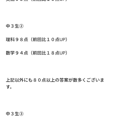
中３生②
理科９８点（前回比１０点UP）
数学９４点（前回比１８点UP）
上記以外にも８０点以上の答案が数多くございま
す。
中３生③